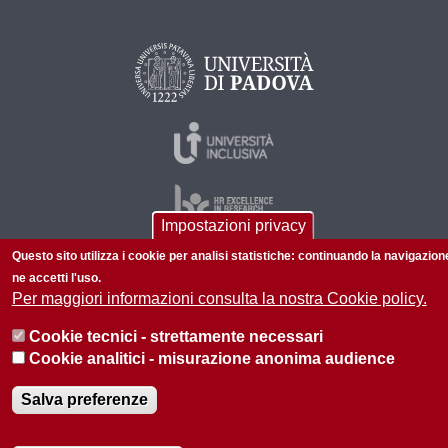
Impostazioni privacy
Questo sito utilizza i cookie per analisi statistiche: continuando la navigazion
ne accetti l'uso.
© 2026 Università di Padova - Tutti i diritti riservati
Per maggiori informazioni consulta la nostra Cookie policy.
P.I. C.F.
Cookie tecnici - strettamente necessari
Informazioni sul sito
Privacy policy
Cookie analitici - misurazione anonima audience
Salva preferenze