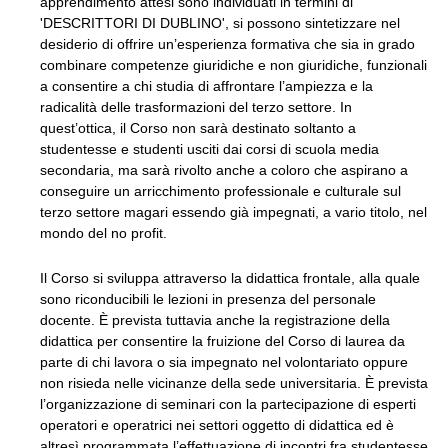
apprendimento attesi sono individuati in termini di
'DESCRITTORI DI DUBLINO', si possono sintetizzare nel
desiderio di offrire un’esperienza formativa che sia in grado
combinare competenze giuridiche e non giuridiche, funzionali
a consentire a chi studia di affrontare l’ampiezza e la
radicalità delle trasformazioni del terzo settore. In
quest’ottica, il Corso non sarà destinato soltanto a
studentesse e studenti usciti dai corsi di scuola media
secondaria, ma sarà rivolto anche a coloro che aspirano a
conseguire un arricchimento professionale e culturale sul
terzo settore magari essendo già impegnati, a vario titolo, nel
mondo del no profit.
Il Corso si sviluppa attraverso la didattica frontale, alla quale
sono riconducibili le lezioni in presenza del personale
docente. È prevista tuttavia anche la registrazione della
didattica per consentire la fruizione del Corso di laurea da
parte di chi lavora o sia impegnato nel volontariato oppure
non risieda nelle vicinanze della sede universitaria. È prevista
l’organizzazione di seminari con la partecipazione di esperti
operatori e operatrici nei settori oggetto di didattica ed è
altresì programmata l’effettuazione di incontri fra studentesse