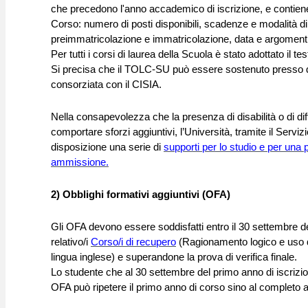
che precedono l'anno accademico di iscrizione, e contiene 
Corso: numero di posti disponibili, scadenze e modalità d
preimmatricolazione e immatricolazione, data e argomenti
Per tutti i corsi di laurea della Scuola è stato adottato il te
Si precisa che il TOLC-SU può essere sostenuto presso qu
consorziata con il CISIA.
Nella consapevolezza che la presenza di disabilità o di d
comportare sforzi aggiuntivi, l’Università, tramite il Servizi
disposizione una serie di
supporti per lo studio e per una p
ammissione.
2) Obblighi formativi aggiuntivi (OFA)
Gli OFA devono essere soddisfatti entro il 30 settembre del
relativo/i
Corso/i di recupero
(Ragionamento logico e uso del
lingua inglese) e superandone la prova di verifica finale.
Lo studente che al 30 settembre del primo anno di iscrizion
OFA può ripetere il primo anno di corso sino al completo