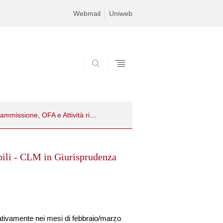
Webmail
Uniweb
SEARCH
● Avviso di ammissione, OFA e Attività riconoscibili
bili - CLM in Giurisprudenza
ativamente nei mesi di febbraio/marzo