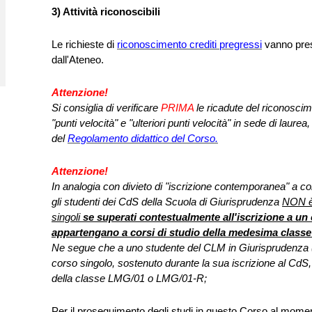
3) Attività riconoscibili
Le richieste di
riconoscimento crediti pregressi
vanno prese
dall'Ateneo.
Attenzione!
Si consiglia di verificare
PRIMA
le ricadute del riconoscim
"punti velocità" e "ulteriori punti velocità" in sede di laurea
del
Regolamento didattico del Corso.
Attenzione!
In analogia con divieto di "iscrizione contemporanea" a co
gli studenti dei CdS della Scuola di Giurisprudenza
NON è 
singoli
se superati contestualmente all'iscrizione a un 
appartengano a corsi di studio della medesima classe d
Ne segue che a uno studente del CLM in Giurisprudenza (
corso singolo, sostenuto durante la sua iscrizione al CdS,
della classe LMG/01 o LMG/01-R;
Per il proseguimento degli studi in questo Corso al mome