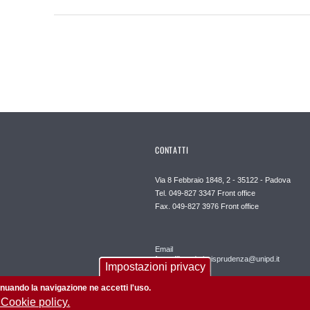
CONTATTI
Via 8 Febbraio 1848, 2 - 35122 - Padova
Tel. 049-827 3347 Front office
Fax. 049-827 3976 Front office
Email
frontofficepd.giurisprudenza@unipd.it
Impostazioni privacy
tinuando la navigazione ne accetti l'uso.
 Cookie policy.